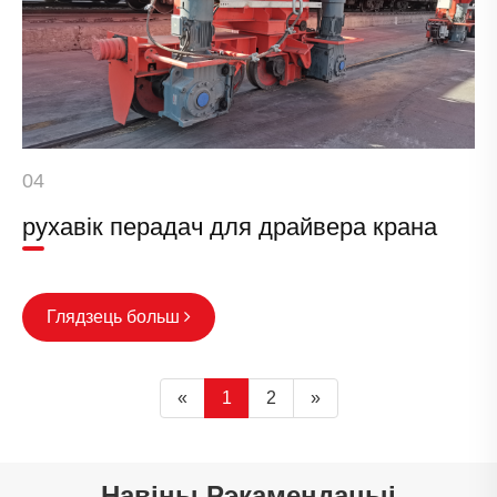
04
рухавік перадач для драйвера крана
Глядзець больш
«
1
2
»
Навіны Рэкамендацыі