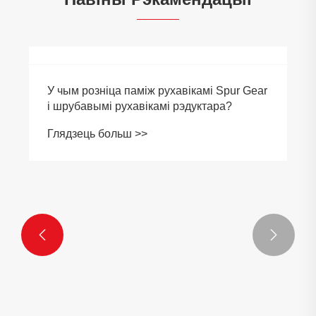
У чым розніца паміж рухавікамі Spur Gear
і шрубавымі рухавікамі рэдуктара?
Глядзець больш >>

