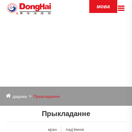
мова
дадому
Прыкладанне
Прыкладанне
кран
пад'ёмнік