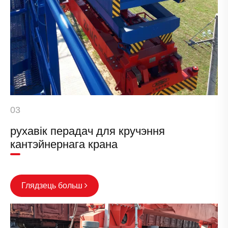
03
рухавік перадач для кручэння
кантэйнернага крана
Глядзець больш