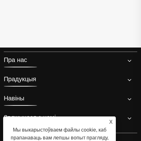
Пра нас
Прадукцыя
Навіны
Звяжыцеся з намі
X
Мы выкарыстоўваем файлы cookie, каб
прапанаваць вам лепшы вопыт прагляду,