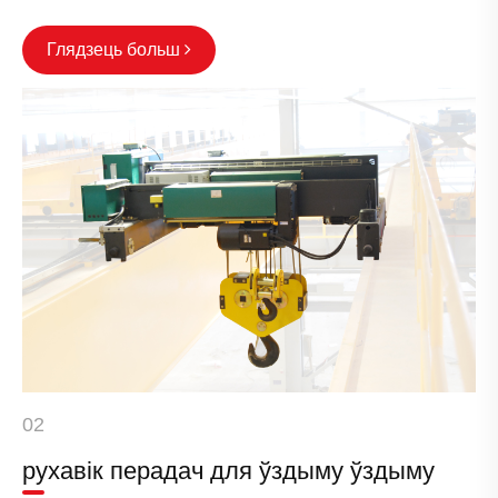
Глядзець больш
02
рухавік перадач для ўздыму ўздыму