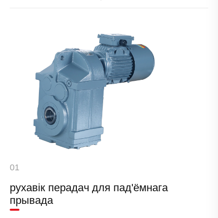
01
рухавік перадач для пад'ёмнага
прывада