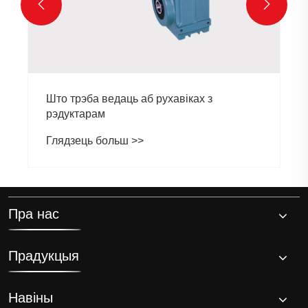


Што трэба ведаць аб рухавіках з
рэдуктарам
Глядзець больш >>
Пра нас
Прадукцыя
Навіны