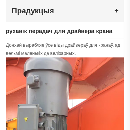
Прадукцыя
рухавік перадач для драйвера крана
Донхай вырабляе ўсе віды драйвераў для кранаў, ад
вельмі маленькіх да велізарных.