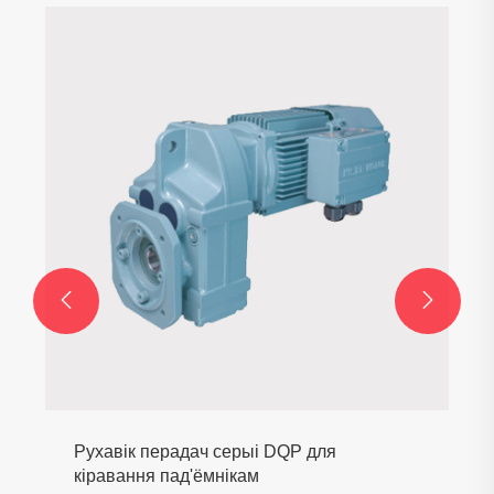


Рухавік перадач серыі DQP для
кіравання пад'ёмнікам