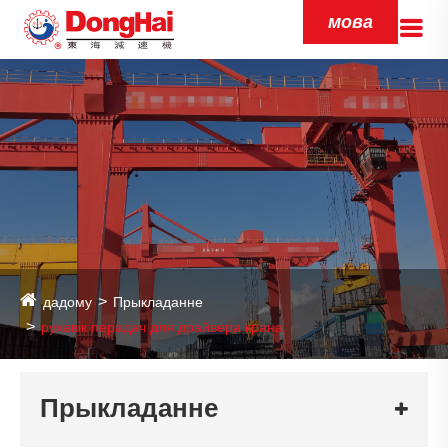
мова
дадому
Прыкладанне
рухавік перадач для драйвера крана
Прыкладанне