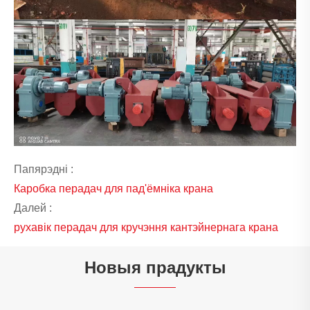
Папярэдні :
Каробка перадач для пад'ёмніка крана
Далей :
рухавік перадач для кручэння кантэйнернага крана
Новыя прадукты